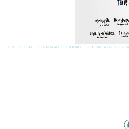
GINECOLOGIA ECOGRAFIA 4D FERTILIDAD FISIOTERAPIA EN VELEZ
Canalejas 42 Vélez Málaga
952 55 89 26 -
634 60 60 60
c l í n i c a
canalejas